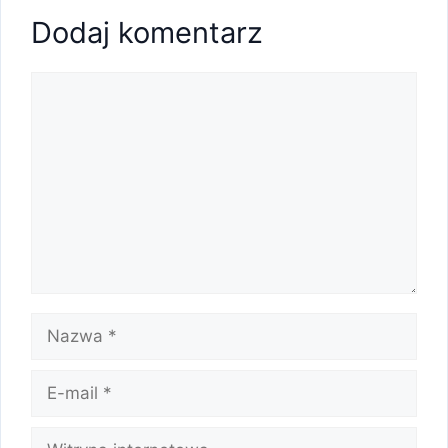
Dodaj komentarz
Komentarz
Nazwa
E-
mail
Witryna