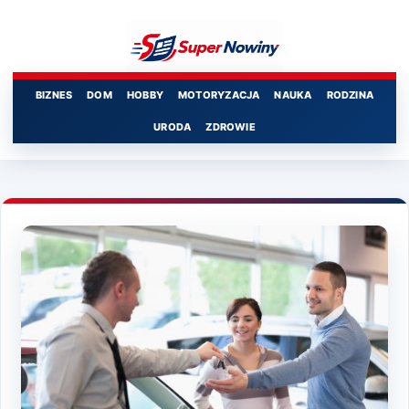
Przejdź
do
treści
BIZNES
DOM
HOBBY
MOTORYZACJA
NAUKA
RODZINA
URODA
ZDROWIE