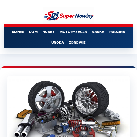
Przejdź
do
treści
BIZNES
DOM
HOBBY
MOTORYZACJA
NAUKA
RODZINA
URODA
ZDROWIE