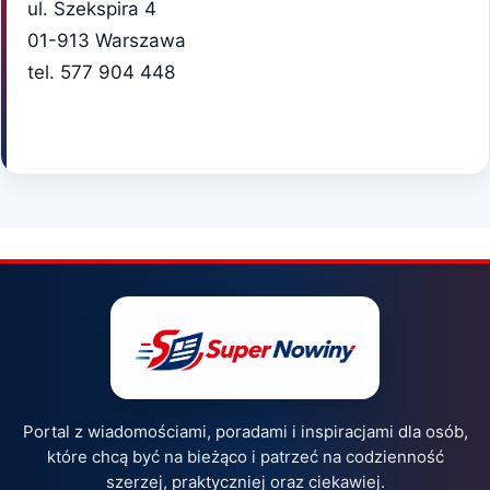
ul. Szekspira 4
01-913 Warszawa
tel. 577 904 448
Portal z wiadomościami, poradami i inspiracjami dla osób,
które chcą być na bieżąco i patrzeć na codzienność
szerzej, praktyczniej oraz ciekawiej.