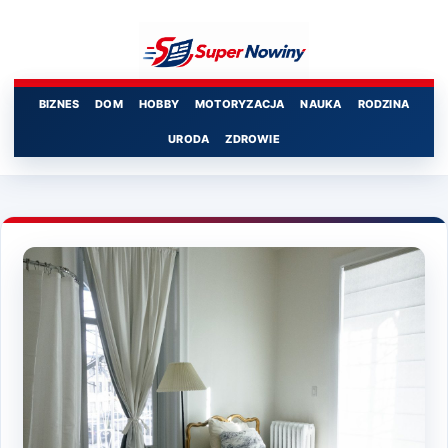
Przejdź
do
treści
BIZNES
DOM
HOBBY
MOTORYZACJA
NAUKA
RODZINA
URODA
ZDROWIE