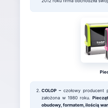
2012 roku firma obchodziła swoje
Pie
COLOP –
czołowy producent p
założona w 1980 roku.
Pieczą
obudowy, formatem, ilością war