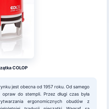
czątka COLOP
 rynku jest obecna od 1957 roku. Od samego
 opraw do stempli. Przez długi czas była
wytwarzania ergonomicznych obudów z
loletniej tradycji pieczątki Wagraf są