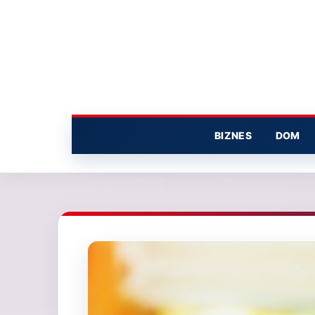
Przejdź
do
treści
BIZNES
DOM