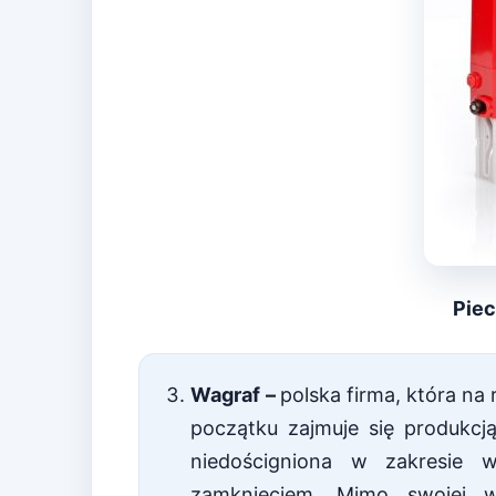
Pie
Wagraf
–
polska firma, która na
początku zajmuje się produkcją
niedościgniona w zakresie 
zamknięciem. Mimo swojej wie