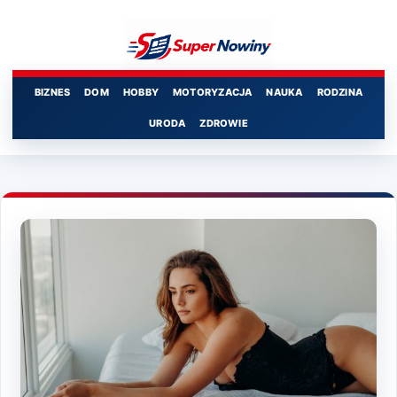
Przejdź
do
treści
BIZNES
DOM
HOBBY
MOTORYZACJA
NAUKA
RODZINA
URODA
ZDROWIE