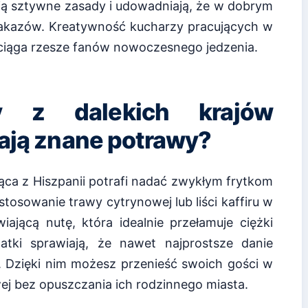
amią sztywne zasady i udowadniają, że w dobrym
 zakazów. Kreatywność kucharzy pracujących w
yciąga rzesze fanów nowoczesnego jedzenia.
y z dalekich krajów
iają znane potrawy?
a z Hiszpanii potrafi nadać zwykłym frytkom
tosowanie trawy cytrynowej lub liści kaffiru w
jącą nutę, która idealnie przełamuje ciężki
tki sprawiają, że nawet najprostsze danie
. Dzięki nim możesz przenieść swoich gości w
ej bez opuszczania ich rodzinnego miasta.