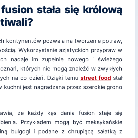
fusion stała się królową
tiwali?
nych kontynentów pozwala na tworzenie potraw,
wością. Wykorzystanie azjatyckich przypraw w
ach nadaje im zupełnie nowego i świeżego
ą doznań, których nie mogą znaleźć w zwykłych
ących na co dzień. Dzięki temu
street food
stał
w kuchni jest nagradzana przez szerokie grono
rawia, że każdy kęs dania fusion staje się
ebienia. Przykładem mogą być meksykańskie
ną bulgogi i podane z chrupiącą sałatką z