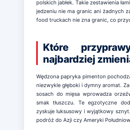
polskich jabłek. Takie zestawienia ł
jedzeniu nie ma granic ani żadnych
food truckach nie zna granic, co prz
Które przypraw
najbardziej zmien
Wędzona papryka pimenton pochodząc
niezwykle głęboki i dymny aromat. Zas
sosach do mięsa wprowadza orzeźwia
smak tłuszczu. Te egzotyczne doda
zyskuje luksusowy i wyjątkowy sznyt
podróż do Azji czy Ameryki Południow