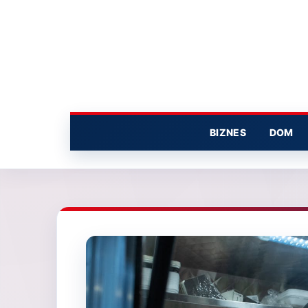
Przejdź
do
treści
BIZNES
DOM