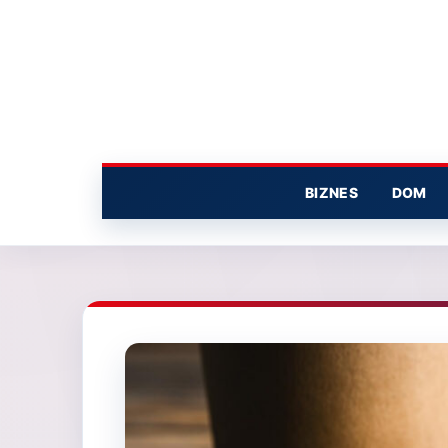
Przejdź
do
treści
BIZNES
DOM