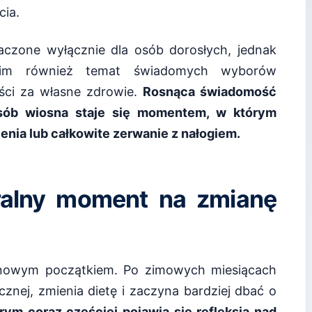
cia.
aczone wyłącznie dla osób dorosłych, jednak
nim również temat świadomych wyborów
ści za własne zdrowie.
Rosnąca świadomość
osób wiosna staje się momentem, w którym
enia lub całkowite zerwanie z nałogiem.
ralny moment na zmianę
 nowym początkiem. Po zimowych miesiącach
znej, zmienia dietę i zaczyna bardziej dbać o
rym coraz częściej pojawia się refleksja nad