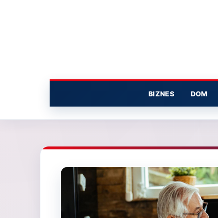
Przejdź
do
treści
BIZNES
DOM