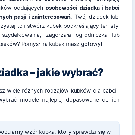
ruków oddających
osobowości dziadka i babci
ych pasji i zainteresowań
. Twój dziadek lubi
staj to i stwórz kubek podkreślający ten styl
 szydełkowania, zagorzała ogrodniczka lub
wypieków? Pomysł na kubek masz gotowy!
ziadka – jakie wybrać?
sz wiele różnych rodzajów kubków dla babci i
wybrać modele najlepiej dopasowane do ich
popularny wzór kubka, który sprawdzi się w