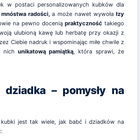
ek w postaci personalizowanych kubków dla
m
mnóstwa radości,
a może nawet wywoła
łzy
owie na pewno docenią
praktyczność
takiego
woją ulubioną kawę lub herbatę przy okazji z
ez Ciebie nadruk i wspominając miłe chwile z
a nich
unikatową pamiątką
, która sprawi, że
i dziadka – pomysły na
kubki jest tak wiele, jak babć i dziadków na
: