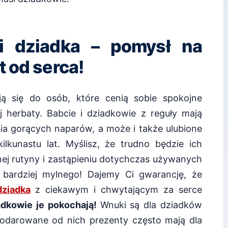
 i dziadka – pomysł na
 od serca!
ą się do osób, które cenią sobie spokojne
j herbaty. Babcie i dziadkowie z reguły mają
ia gorących naparów, a może i także ulubione
kilkunastu lat. Myślisz, że trudno będzie ich
ej rutyny i zastąpieniu dotychczas używanych
bardziej mylnego! Dajemy Ci gwarancję, że
dziadka
z ciekawym i chwytającym za serce
adkowie je pokochają!
Wnuki są dla dziadków
 podarowane od nich prezenty często mają dla