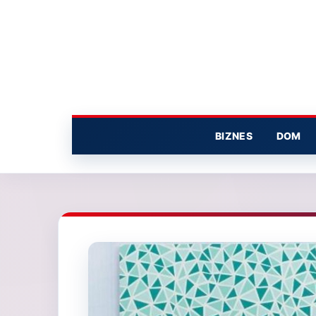
Przejdź
do
treści
BIZNES
DOM