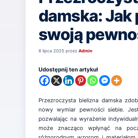
damska: Jak 
swoją pewnoś
8 lipca 2025
przez
Admin
Udostępnij ten artykuł
Przezroczysta bielizna damska zdob
nowy wymiar pewności siebie. Jest 
pozwalając na wyrażenie indywidual
może znacząco wpłynąć na poczu
różnorodnym wzorom i materiałom,