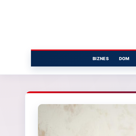
Przejdź
do
treści
BIZNES
DOM