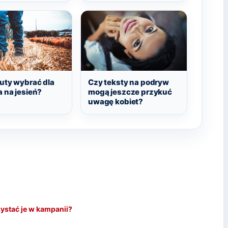
buty wybrać dla
Czy teksty na podryw
 na jesień?
mogą jeszcze przykuć
uwagę kobiet?
ystać je w kampanii?