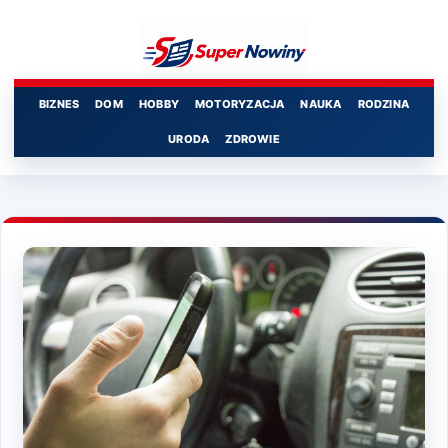
Przejdź
do
treści
BIZNES
DOM
HOBBY
MOTORYZACJA
NAUKA
RODZINA
URODA
ZDROWIE