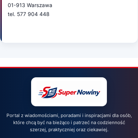
01-913 Warszawa
tel. 577 904 448
Portal z wiadomościami, poradami i inspiracjami dla osób,
które chcą być na bieżąco i patrzeć na codzienność
szerzej, praktyczniej oraz ciekawiej.