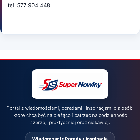
tel. 577 904 448
Portal z wiadomościami, poradami i inspiracjami dla osób,
które chcą być na bieżąco i patrzeć na codzienność
szerzej, praktyczniej oraz ciekawiej.
Wiadomości • Porady • Inspiracje