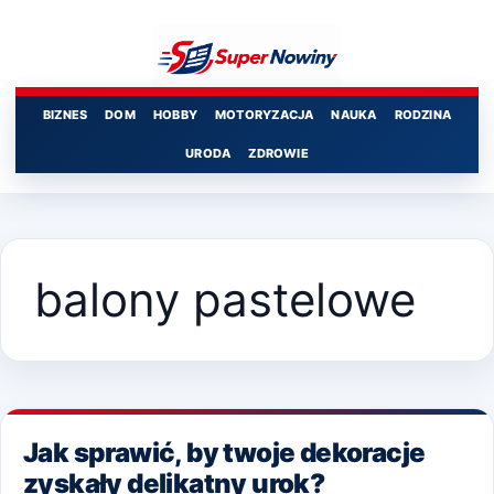
Przejdź
do
treści
BIZNES
DOM
HOBBY
MOTORYZACJA
NAUKA
RODZINA
URODA
ZDROWIE
balony pastelowe
Jak sprawić, by twoje dekoracje
zyskały delikatny urok?