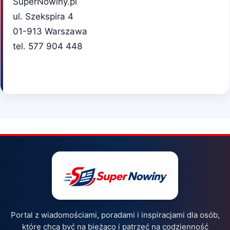
SuperNowiny.pl
ul. Szekspira 4
01-913 Warszawa
tel. 577 904 448
Portal z wiadomościami, poradami i inspiracjami dla osób,
które chcą być na bieżąco i patrzeć na codzienność