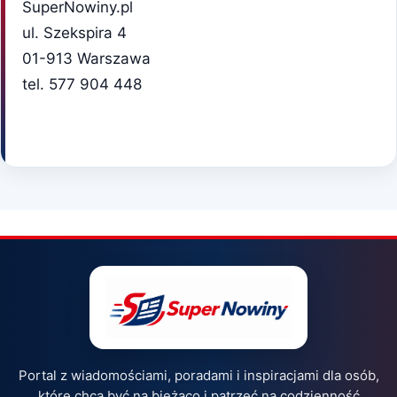
SuperNowiny.pl
ul. Szekspira 4
01-913 Warszawa
tel. 577 904 448
Portal z wiadomościami, poradami i inspiracjami dla osób,
które chcą być na bieżąco i patrzeć na codzienność