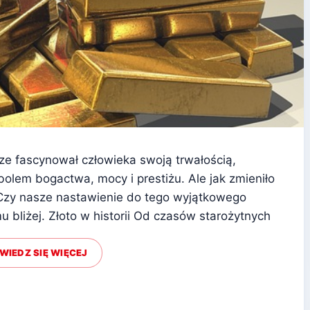
sze fascynował człowieka swoją trwałością,
bolem bogactwa, mocy i prestiżu. Ale jak zmieniło
? Czy nasze nastawienie do tego wyjątkowego
u bliżej. Złoto w historii Od czasów starożytnych
WIEDZ SIĘ WIĘCEJ