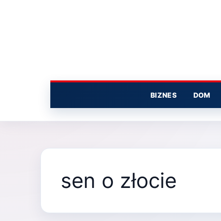
Przejdź
do
treści
BIZNES
DOM
sen o złocie