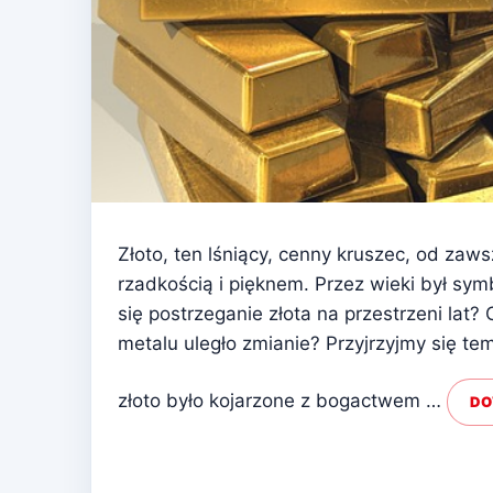
Złoto, ten lśniący, cenny kruszec, od zaw
rzadkością i pięknem. Przez wieki był sym
się postrzeganie złota na przestrzeni lat
metalu uległo zmianie? Przyjrzyjmy się tem
złoto było kojarzone z bogactwem …
DO