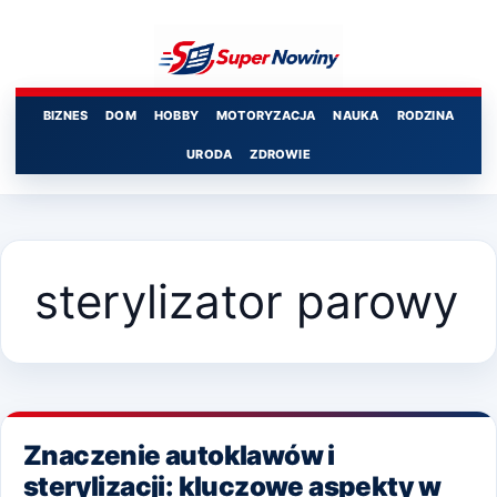
Przejdź
do
treści
BIZNES
DOM
HOBBY
MOTORYZACJA
NAUKA
RODZINA
URODA
ZDROWIE
sterylizator parowy
Znaczenie autoklawów i
sterylizacji: kluczowe aspekty w