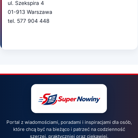
ul. Szekspira 4
01-913 Warszawa
tel. 577 904 448
Portal z wiadomościami, poradami i inspiracjami dla osób,
które chcą być na bieżąco i patrzeć na codzienność
szerzej, praktyczniej oraz ciekawiej.