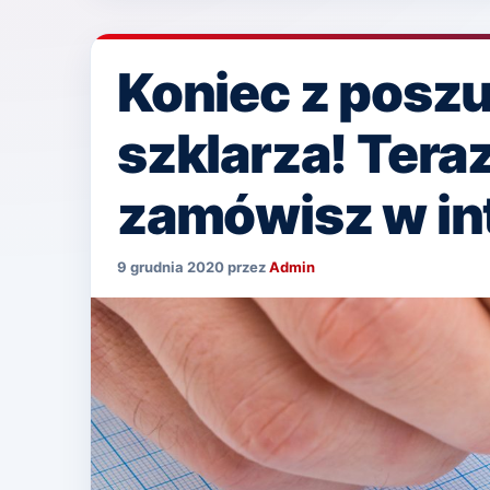
Koniec z posz
szklarza! Tera
zamówisz w in
9 grudnia 2020
przez
Admin