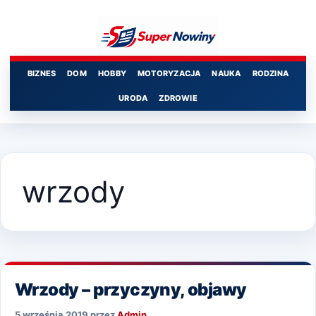
Przejdź
do
treści
BIZNES
DOM
HOBBY
MOTORYZACJA
NAUKA
RODZINA
URODA
ZDROWIE
wrzody
Wrzody – przyczyny, objawy
5 września 2019
przez
Admin