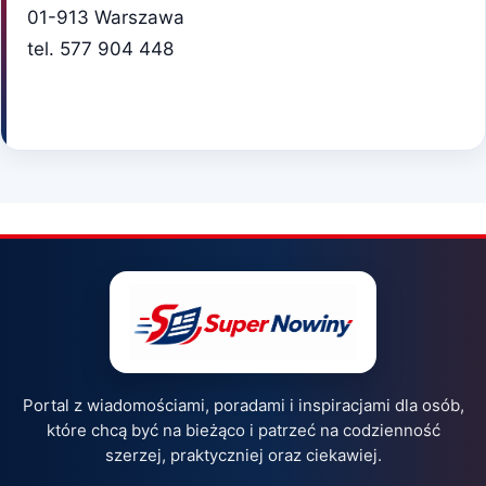
01-913 Warszawa
tel. 577 904 448
Portal z wiadomościami, poradami i inspiracjami dla osób,
które chcą być na bieżąco i patrzeć na codzienność
szerzej, praktyczniej oraz ciekawiej.