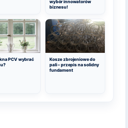
wybór innowatorów
biznesu!
okna PCV wybrać
Kosze zbrojeniowe do
mu?
pali – przepis na solidny
fundament