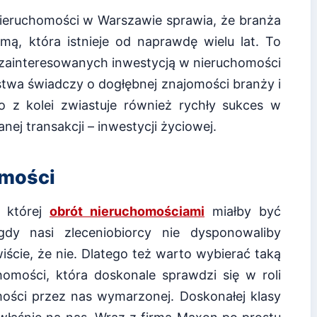
nieruchomości w Warszawie sprawia, że branża
rmą, która istnieje od naprawdę wielu lat. To
 zainteresowanych inwestycją w nieruchomości
rstwa świadczy o dogłębnej znajomości branży i
o z kolei zwiastuje również rychły sukces w
nej transakcji – inwestycji życiowej.
omości
 której
obrót nieruchomościami
miałby być
dy nasi zleceniobiorcy nie dysponowaliby
cie, że nie. Dlatego też warto wybierać taką
omości, która doskonale sprawdzi się w roli
ści przez nas wymarzonej. Doskonałej klasy