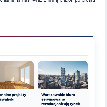
właśnie na nas. Wraz z firmą Maxon po prostu
onalne projekty
Warszawskie biura
awalerki
serwisowane
rewolucjonizują rynek –