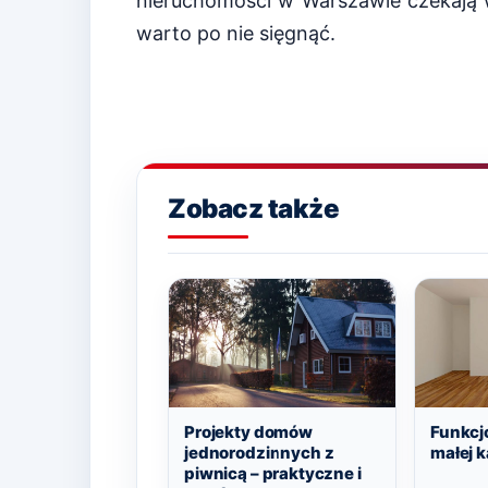
nieruchomości w Warszawie czekają 
warto po nie sięgnąć.
Zobacz także
Projekty domów
Funkcj
jednorodzinnych z
małej k
piwnicą – praktyczne i