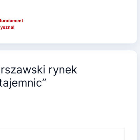
y fundament
pyszna!
rszawski rynek
tajemnic”