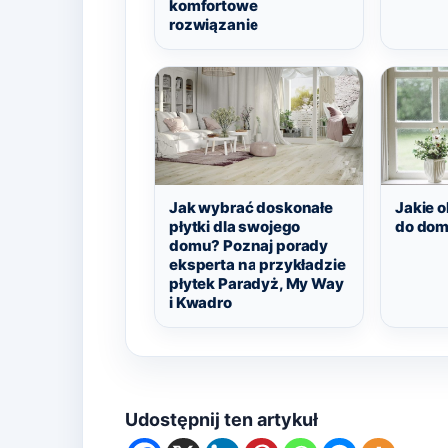
komfortowe
rozwiązanie
Jak wybrać doskonałe
Jakie 
płytki dla swojego
do do
domu? Poznaj porady
eksperta na przykładzie
płytek Paradyż, My Way
i Kwadro
Udostępnij ten artykuł