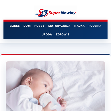
Przejdź
do
treści
BIZNES
DOM
HOBBY
MOTORYZACJA
NAUKA
RODZINA
URODA
ZDROWIE