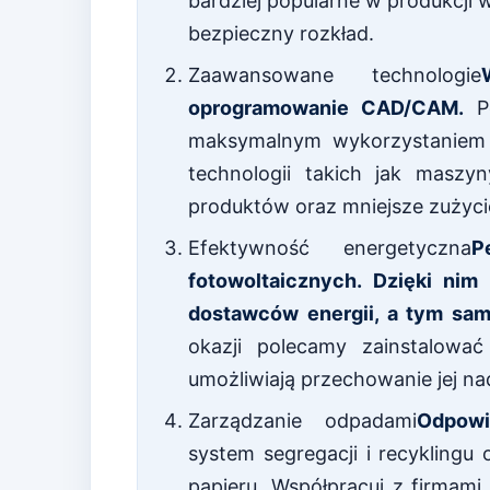
bardziej popularne w produkcji
bezpieczny rozkład.
Zaawansowane technologie
oprogramowanie CAD/CAM.
Po
maksymalnym wykorzystaniem s
technologii takich jak masz
produktów oraz mniejsze zużycie
Efektywność energetyczna
P
fotowoltaicznych. Dzięki nim
dostawców energii, a tym sam
okazji polecamy zainstalowa
umożliwiają przechowanie jej na
Zarządzanie odpadami
Odpowi
system segregacji i recyklingu
papieru. Współpracuj z firmami