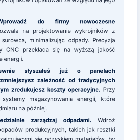
 wykrojników i opakowań ze względu na jego
Wprowadź do firmy nowoczesne
zwala na projektowanie wykrojników z
urowca, minimalizując odpady. Precyzja
yny CNC przekłada się na wyższą jakość
 energii.
ewnie słyszałeś już o panelach
 zmniejszysz zależność od tradycyjnych
ym zredukujesz koszty operacyjne.
Przy
ć systemy magazynowania energii, które
dmiaru na później.
edzialnie zarządzaj odpadami.
Wdroż
 odpadów produkcyjnych, takich jak resztki
 zajmującymi się odzyskiem materiałów, by