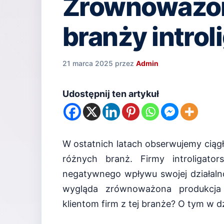
Zrównoważon
branży introl
21 marca 2025
przez
Admin
Udostępnij ten artykuł
W ostatnich latach obserwujemy ciąg
różnych branż. Firmy introligato
negatywnego wpływu swojej działaln
wygląda zrównoważona produkcja w
klientom firm z tej branże? O tym w dz