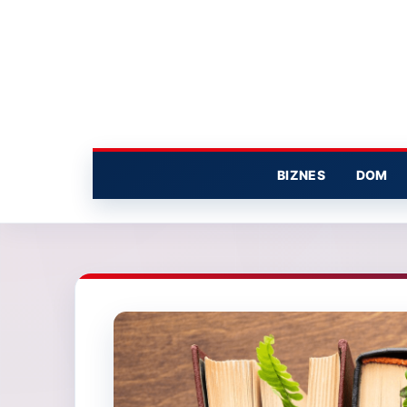
Przejdź
do
treści
BIZNES
DOM