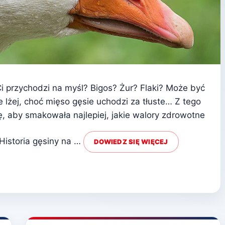
Ci przychodzi na myśl? Bigos? Żur? Flaki? Może być
e lżej, choć mięso gęsie uchodzi za tłuste… Z tego
ę, aby smakowała najlepiej, jakie walory zdrowotne
Historia gęsiny na …
DOWIEDZ SIĘ WIĘCEJ