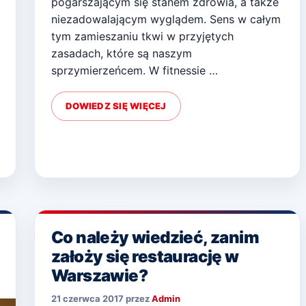
pogarszającym się stanem zdrowia, a także
niezadowalającym wyglądem. Sens w całym
tym zamieszaniu tkwi w przyjętych
zasadach, które są naszym
sprzymierzeńcem. W fitnessie …
DOWIEDZ SIĘ WIĘCEJ
Co należy wiedzieć, zanim
założy się restaurację w
Warszawie?
21 czerwca 2017
przez
Admin