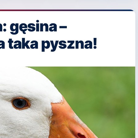
: gęsina –
a taka pyszna!