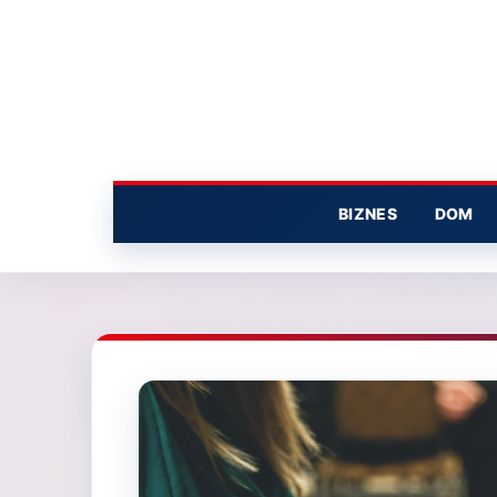
Przejdź
do
treści
BIZNES
DOM