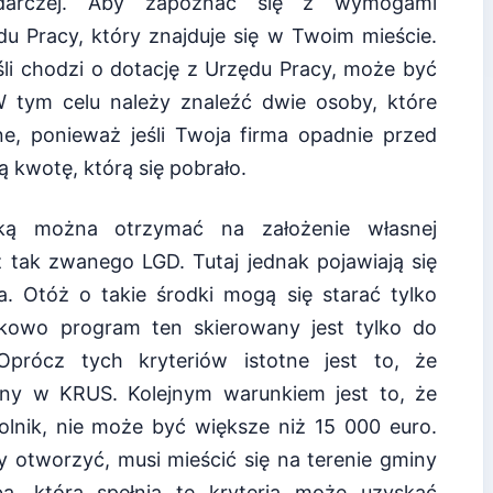
podarczej. Aby zapoznać się z wymogami
u Pracy, który znajduje się w Twoim mieście.
śli chodzi o dotację z Urzędu Pracy, może być
 W tym celu należy znaleźć dwie osoby, które
e, ponieważ jeśli Twoja firma opadnie przed
 kwotę, którą się pobrało.
aką można otrzymać na założenie własnej
 z tak zwanego LGD. Tutaj jednak pojawiają się
. Otóż o takie środki mogą się starać tylko
kowo program ten skierowany jest tylko do
Oprócz tych kryteriów istotne jest to, że
ny w KRUS. Kolejnym warunkiem jest to, że
olnik, nie może być większe niż 15 000 euro.
 otworzyć, musi mieścić się na terenie gminy
soba, która spełnia te kryteria może uzyskać