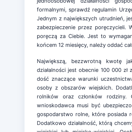
jednoosobowej działalności gos
formalnymi, sprawdź regulamin Urzęd
Jednym z największych utrudnień, je
zabezpieczenie przez poręczycieli.
poręczą za Ciebie. Jest to wymagan
końcem 12 miesięcy, należy oddać całą
Największą, bezzwrotną kwotę j
działalności jest obecnie 100 000 zł
dość znaczące warunki uczestnictwa
osoby z obszarów wiejskich. Dodat
rolników oraz członków rodziny. 
wnioskodawca musi być ubezpieczo
gospodarstwo rolne, które posiada r
Dodatkowo działalność, którą chcemy
wiejskiej lub miejsko-wiejskiej. O