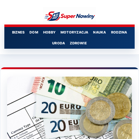
Przejdź
do
treści
BIZNES
DOM
HOBBY
MOTORYZACJA
NAUKA
RODZINA
URODA
ZDROWIE