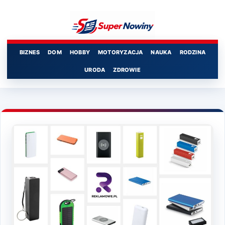
Przejdź
do
treści
BIZNES
DOM
HOBBY
MOTORYZACJA
NAUKA
RODZINA
URODA
ZDROWIE