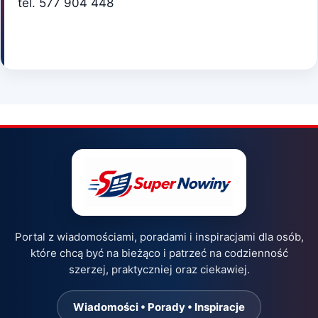
tel. 577 904 448
Portal z wiadomościami, poradami i inspiracjami dla osób,
które chcą być na bieżąco i patrzeć na codzienność
szerzej, praktyczniej oraz ciekawiej.
Wiadomości • Porady • Inspiracje