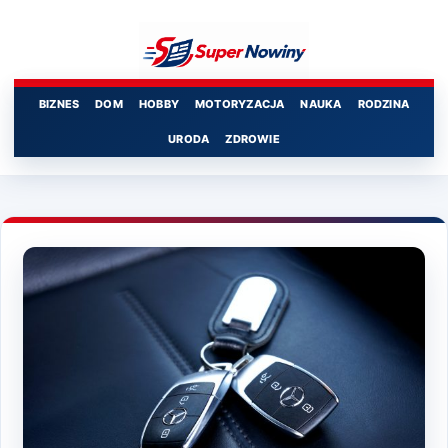
Przejdź
do
treści
BIZNES
DOM
HOBBY
MOTORYZACJA
NAUKA
RODZINA
URODA
ZDROWIE