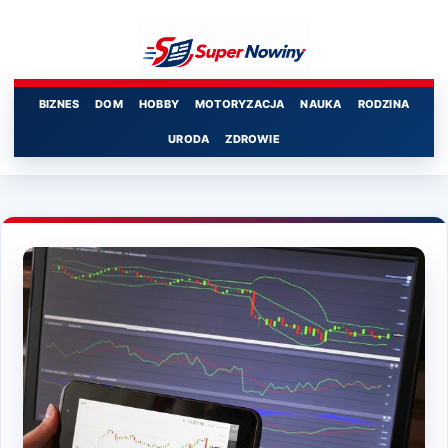
Przejdź
do
treści
BIZNES
DOM
HOBBY
MOTORYZACJA
NAUKA
RODZINA
URODA
ZDROWIE