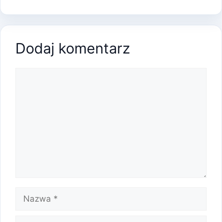
Dodaj komentarz
Komentarz
Nazwa
E-