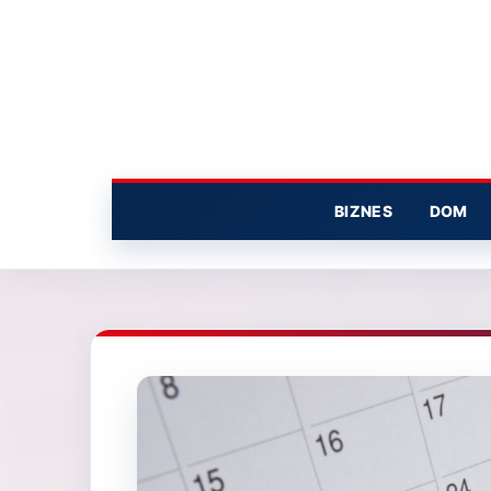
Przejdź
do
treści
BIZNES
DOM