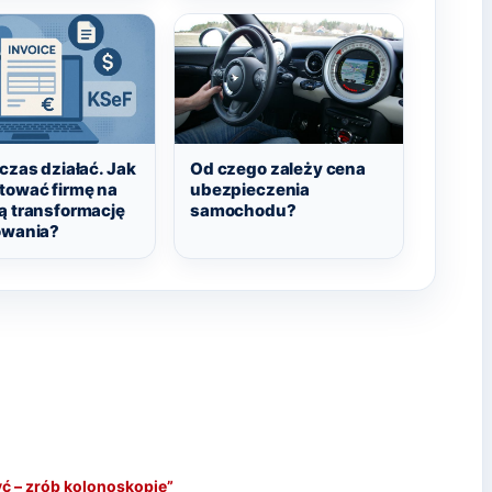
czas działać. Jak
Od czego zależy cena
tować firmę na
ubezpieczenia
ą transformację
samochodu?
owania?
yć – zrób kolonoskopię”