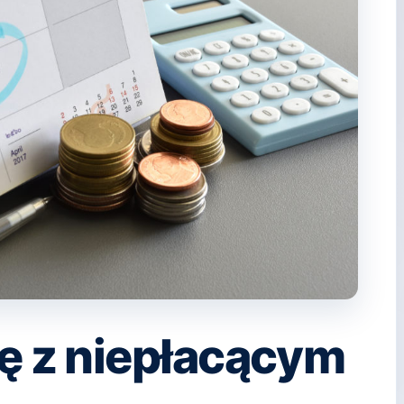
ię z niepłacącym