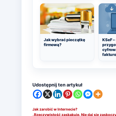
Jak wybrać pieczątkę
KSeF – 
firmową?
przygo
cyfrow
faktur
Udostępnij ten artykuł
Jak zarobić w Internecie?
„Rzeczywistość zaskakuje. Nie daj się zaskocz