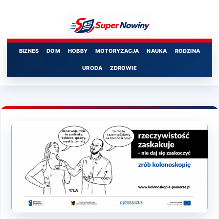
Przejdź
do
treści
BIZNES
DOM
HOBBY
MOTORYZACJA
NAUKA
RODZINA
URODA
ZDROWIE