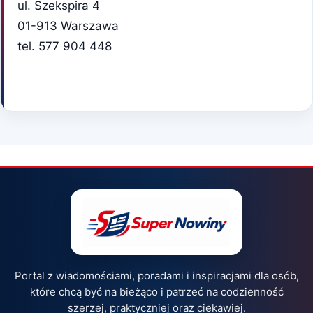
ul. Szekspira 4
01-913 Warszawa
tel. 577 904 448
Portal z wiadomościami, poradami i inspiracjami dla osób,
które chcą być na bieżąco i patrzeć na codzienność
szerzej, praktyczniej oraz ciekawiej.