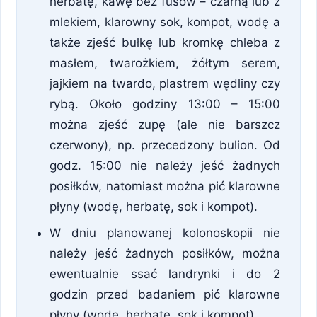
herbatę, kawę bez fusów – czarną lub z
mlekiem, klarowny sok, kompot, wodę a
także zjeść bułkę lub kromkę chleba z
masłem, twarożkiem, żółtym serem,
jajkiem na twardo, plastrem wędliny czy
rybą. Około godziny 13:00 – 15:00
można zjeść zupę (ale nie barszcz
czerwony), np. przecedzony bulion. Od
godz. 15:00 nie należy jeść żadnych
posiłków, natomiast można pić klarowne
płyny (wodę, herbatę, sok i kompot).
W dniu planowanej kolonoskopii nie
należy jeść żadnych posiłków, można
ewentualnie ssać landrynki i do 2
godzin przed badaniem pić klarowne
płyny (wodę, herbatę, sok i kompot).