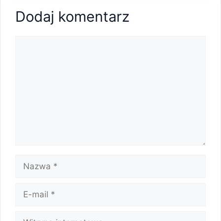
Dodaj komentarz
Komentarz
Nazwa
E-
mail
Witryna