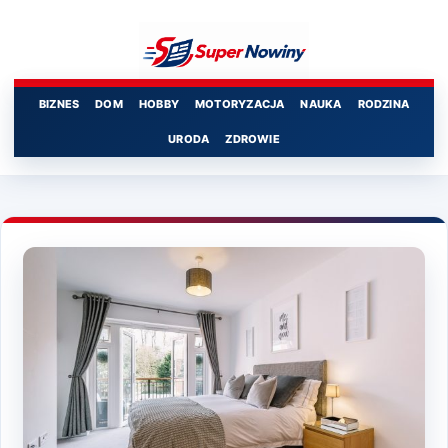
Przejdź
do
treści
BIZNES
DOM
HOBBY
MOTORYZACJA
NAUKA
RODZINA
URODA
ZDROWIE