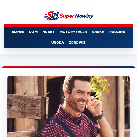
Przejdź
do
treści
BIZNES
DOM
HOBBY
MOTORYZACJA
NAUKA
RODZINA
URODA
ZDROWIE