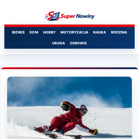
Przejdź
do
treści
BIZNES
DOM
HOBBY
MOTORYZACJA
NAUKA
RODZINA
URODA
ZDROWIE