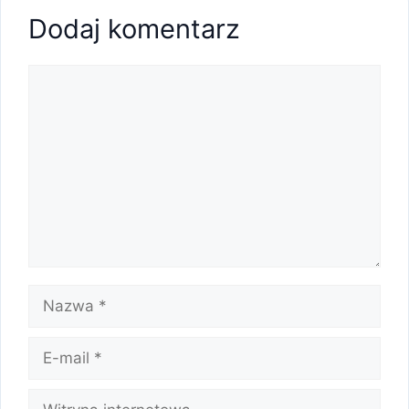
Dodaj komentarz
Komentarz
Nazwa
E-
mail
Witryna