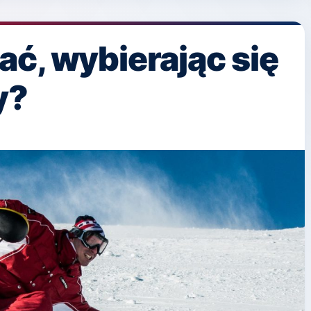
ć, wybierając się
y?