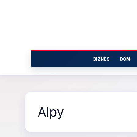
Przejdź
do
treści
BIZNES
DOM
Alpy