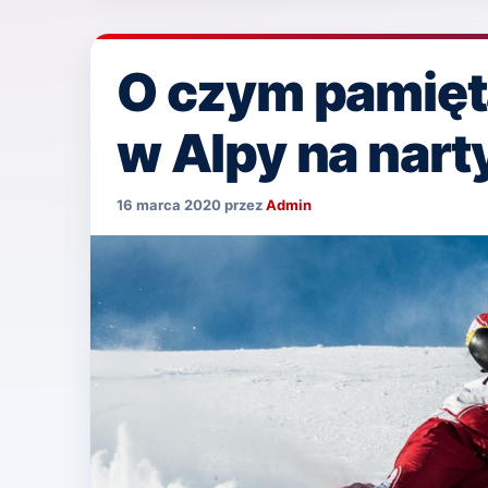
O czym pamięta
w Alpy na nart
16 marca 2020
przez
Admin