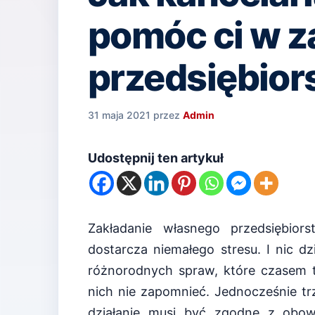
pomóc ci w z
przedsiębior
31 maja 2021
przez
Admin
Udostępnij ten artykuł
Zakładanie własnego przedsiębior
dostarcza niemałego stresu. I nic 
różnorodnych spraw, które czasem t
nich nie zapomnieć. Jednocześnie t
działanie musi być zgodne z obo