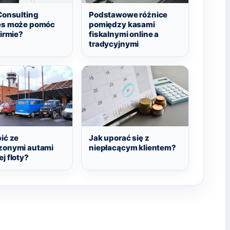
Consulting
Podstawowe różnice
es może pomóc
pomiędzy kasami
firmie?
fiskalnymi online a
tradycyjnymi
ić ze
Jak uporać się z
zonymi autami
niepłacącym klientem?
j floty?