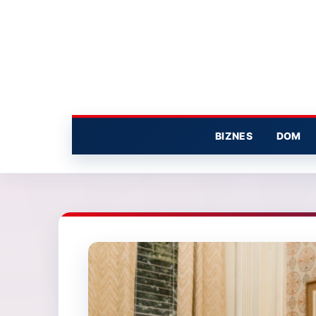
Przejdź
do
treści
BIZNES
DOM