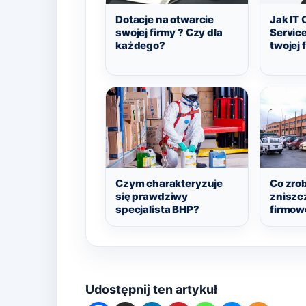
Dotacje na otwarcie
Jak IT 
swojej firmy ? Czy dla
Servic
każdego?
twojej 
Czym charakteryzuje
Co zrob
się prawdziwy
zniszc
specjalista BHP?
firmowe
Udostępnij ten artykuł