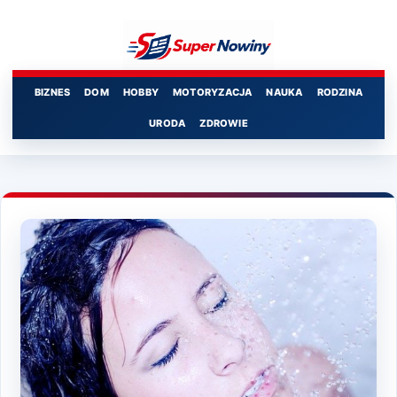
Przejdź
do
treści
BIZNES
DOM
HOBBY
MOTORYZACJA
NAUKA
RODZINA
URODA
ZDROWIE