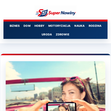
Przejdź
do
treści
BIZNES
DOM
HOBBY
MOTORYZACJA
NAUKA
RODZINA
URODA
ZDROWIE