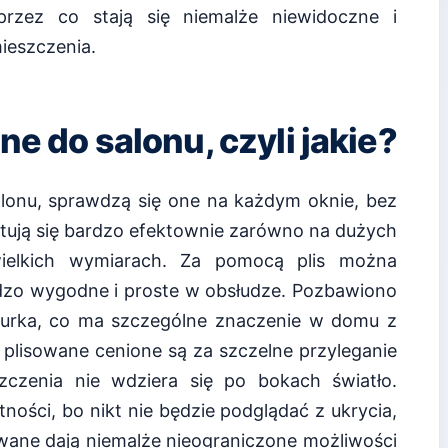
przez co stają się niemalże niewidoczne i
ieszczenia.
ne do salonu, czyli jakie?
lonu, sprawdzą się one na każdym oknie, bez
ntują się bardzo efektownie zarówno na dużych
ewielkich wymiarach. Za pomocą plis można
rdzo wygodne i proste w obsłudze. Pozbawiono
nurka, co ma szczególne znaczenie w domu z
e plisowane cenione są za szczelne przyleganie
czenia nie wdziera się po bokach światło.
ności, bo nikt nie będzie podglądać z ukrycia,
owane dają niemalże nieograniczone możliwości