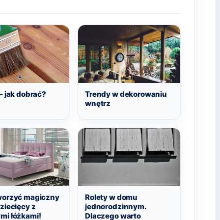
– jak dobrać?
Trendy w dekorowaniu
wnętrz
worzyć magiczny
Rolety w domu
ziecięcy z
jednorodzinnym.
mi łóżkami!
Dlaczego warto