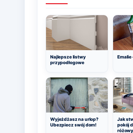
Najlepsze listwy
Emalie 
przypodłogowe
Wyjeżdżasz na urlop?
Jak st
Ubezpiecz swój dom!
pokój d
różowy