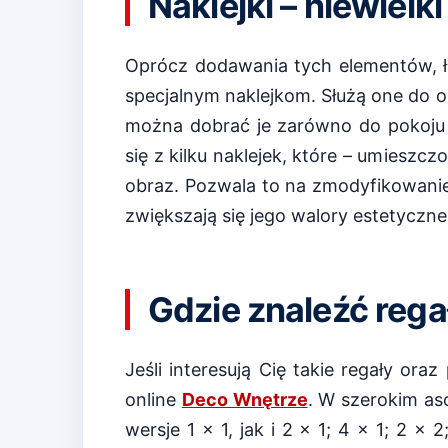
Naklejki – niewielki
Oprócz dodawania tych elementów, ła
specjalnym naklejkom. Służą one do o
można dobrać je zarówno do pokoju o
się z kilku naklejek, które – umieszc
obraz. Pozwala to na zmodyfikowani
zwiększają się jego walory estetyczne
Gdzie znaleźć regał
Jeśli interesują Cię takie regały ora
online
Deco Wnętrze
. W szerokim as
wersje 1 x 1, jak i 2 x 1; 4 x 1; 2 x