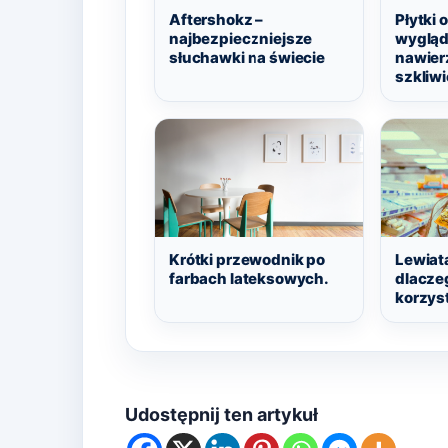
Aftershokz –
Płytki 
najbezpieczniejsze
wygląd
słuchawki na świecie
nawier
szkliw
Krótki przewodnik po
Lewiat
farbach lateksowych.
dlaczeg
korzys
Udostępnij ten artykuł