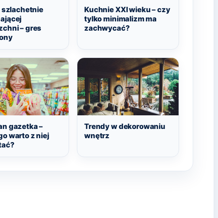
o szlachetnie
Kuchnie XXI wieku – czy
ającej
tylko minimalizm ma
zchni – gres
zachwycać?
iony
an gazetka –
Trendy w dekorowaniu
o warto z niej
wnętrz
tać?