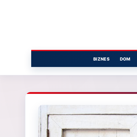
Przejdź
do
treści
BIZNES
DOM