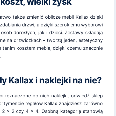
 koszt, wielki zysk
two także zmienić oblicze mebli Kallax dzięki
zdabiania drzwi, a dzięki szerokiemu wyborowi
sób dorosłych, jak i dzieci. Zestawy składają
zone na drzwiczkach – tworzą jeden, estetyczny
e tanim kosztem mebla, dzięki czemu znacznie
.
y Kallax i naklejki na nie?
z przeznaczone do nich naklejki, odwiedź sklep
ortymencie regałów Kallax znajdziesz zarówno
 2; 2 x 2 czy 4 x 4. Osobną kategorię stanowią