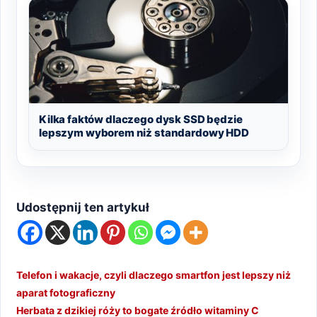
Kilka faktów dlaczego dysk SSD będzie
lepszym wyborem niż standardowy HDD
Udostępnij ten artykuł
Telefon i wakacje, czyli dlaczego smartfon jest lepszy niż
aparat fotograficzny
Herbata z dzikiej róży to bogate źródło witaminy C