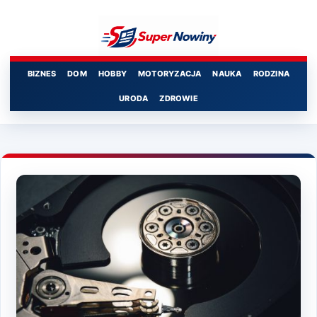
Przejdź
do
treści
BIZNES
DOM
HOBBY
MOTORYZACJA
NAUKA
RODZINA
URODA
ZDROWIE