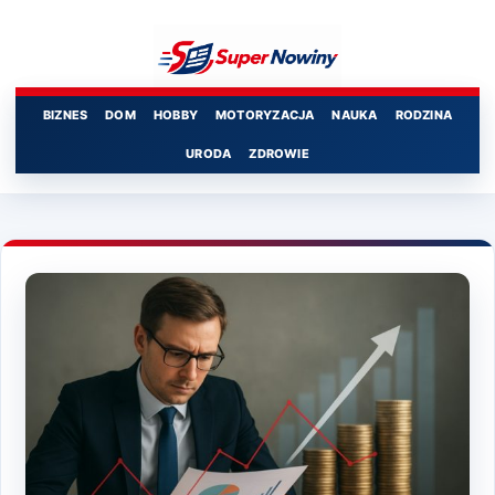
Przejdź
do
treści
BIZNES
DOM
HOBBY
MOTORYZACJA
NAUKA
RODZINA
URODA
ZDROWIE