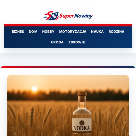
Przejdź
do
treści
BIZNES
DOM
HOBBY
MOTORYZACJA
NAUKA
RODZINA
URODA
ZDROWIE