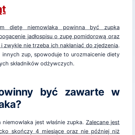
ąt
ącym dietę niemowlaka powinna być zupka
bogacenie jadłospisu o zupę pomidorową oraz
j i zwykle nie trzeba ich nakłaniać do zjedzenia
.
 innych zup, spowoduje to urozmaicenie diety
żnych składników odżywczych.
 powinny być zawarte w
aka?
niemowlaka jest właśnie zupka.
Zalecane jest
ecko skończy 4 miesiące oraz nie później niż