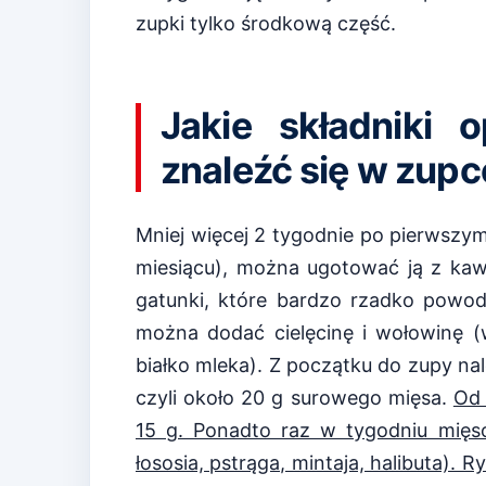
zupki tylko środkową część.
Jakie składniki
znaleźć się w zup
Mniej więcej 2 tygodnie po pierwszym
miesiącu), można ugotować ją z ka
gatunki, które bardzo rzadko powodu
można dodać cielęcinę i wołowinę (w
białko mleka). Z początku do zupy n
czyli około 20 g surowego mięsa.
Od 
15 g. Ponadto raz w tygodniu mięs
łososia, pstrąga, mintaja, halibuta).