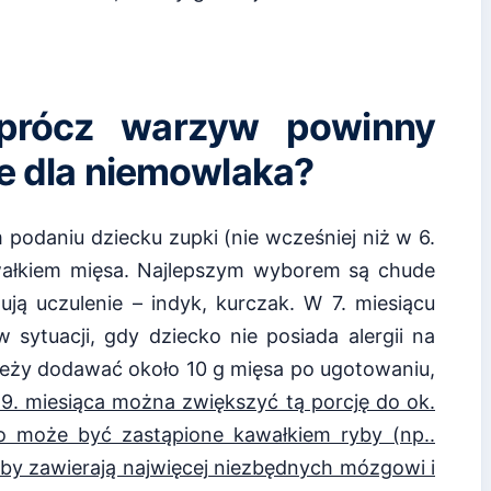
 oprócz warzyw powinny
ce dla niemowlaka?
 podaniu dziecku zupki (nie wcześniej niż w 6.
wałkiem mięsa. Najlepszym wyborem są chude
ją uczulenie – indyk, kurczak. W 7. miesiącu
 sytuacji, gdy dziecko nie posiada alergii na
ależy dodawać około 10 g mięsa po ugotowaniu,
9. miesiąca można zwiększyć tą porcję do ok.
o może być zastąpione kawałkiem ryby (np..
 Ryby zawierają najwięcej niezbędnych mózgowi i