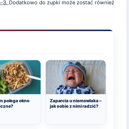
-3.
Dodatkowo do zupki może zostać również
m polega okno
Zaparcia u niemowlaka –
iczne?
jak sobie z nimi radzić?