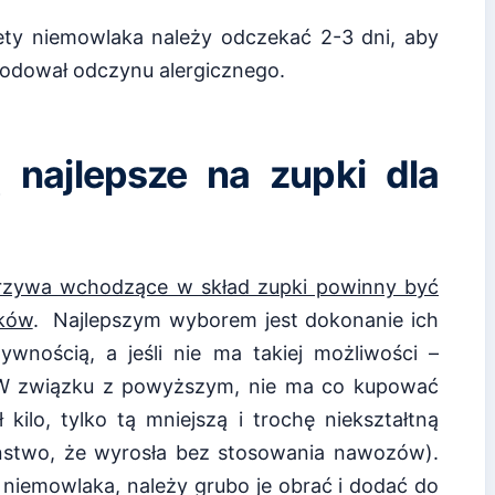
ety niemowlaka należy odczekać 2-3 dni, aby
odował odczynu alergicznego.
 najlepsze na zupki dla
rzywa wchodzące w skład zupki powinny być
tków
. Najlepszym wyborem jest dokonanie ich
wnością, a jeśli nie ma takiej możliwości –
 W związku z powyższym, nie ma co kupować
 kilo, tylko tą mniejszą i trochę niekształtną
ństwo, że wyrosła bez stosowania nawozów).
niemowlaka, należy grubo je obrać i dodać do