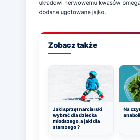
układowi nerwowemu kwasów omega
dodane ugotowane jajko.
Zobacz także
Jaki sprzęt narciarski
Na czy
wybrać dla dziecka
anabol
młodszego, a jaki dla
starszego ?