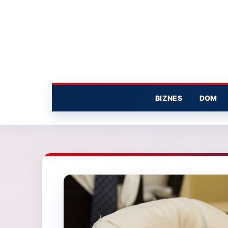
Przejdź
do
treści
BIZNES
DOM