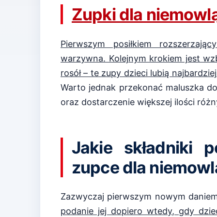
Zupki dla niemowl
Pierwszym posiłkiem rozszerzaj
warzywna. Kolejnym krokiem jest wz
rosół – te zupy dzieci lubią najbardzie
Warto jednak przekonać maluszka do
oraz dostarczenie większej ilości ró
Jakie składniki
zupce dla niemowl
Zazwyczaj pierwszym nowym daniem 
podanie jej dopiero wtedy, gdy dzi