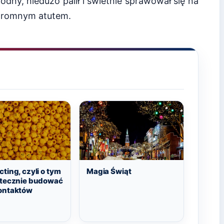
dny, niedużo palił i świetnie sprawował się na
ogromnym atutem.
ting, czyli o tym
Magia Świąt
utecznie budować
ontaktów