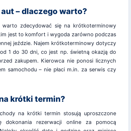
aut – dlaczego warto?
ch warto zdecydować się na krótkoterminowy
m jest to komfort i wygoda zarówno podczas
iennej jeździe. Najem krótkoterminowy dotyczy
d 1 do 30 dni, co jest np. świetną okazją do
rzed zakupem. Kierowca nie ponosi licznych
iem samochodu – nie płaci m.in. za serwis czy
a krótki termin?
chody na krótki termin stosują uproszczone
ę dokonania rezerwacji online za pomocą
Należy określić datę i godzinę oraz miejsce