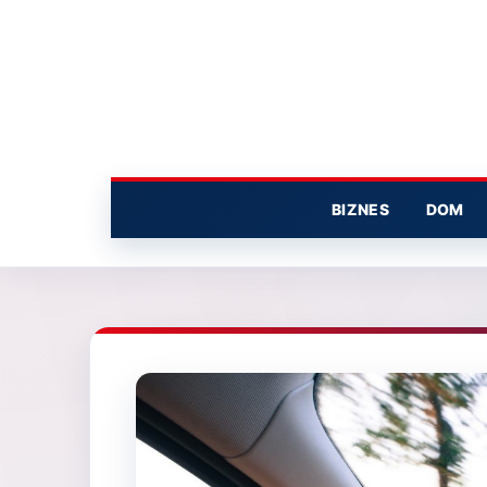
Przejdź
do
treści
BIZNES
DOM