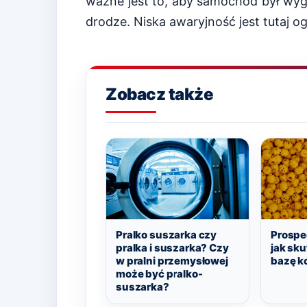
ważne jest to, aby samochód był wygo
drodze. Niska awaryjność jest tutaj 
Zobacz także
Pralko suszarka czy
Prospec
pralka i suszarka? Czy
jak sk
w pralni przemysłowej
bazę k
może być pralko-
suszarka?