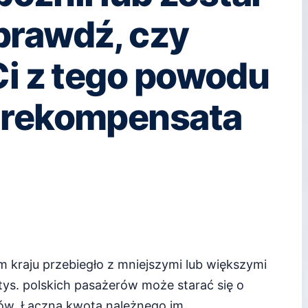
prawdź, czy
Ci z tego powodu
 rekompensata
m kraju przebiegło z mniejszymi lub większymi
tys. polskich pasażerów może starać się o
ów. Łączna kwota należnego im