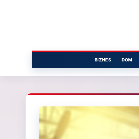
Przejdź
do
treści
BIZNES
DOM