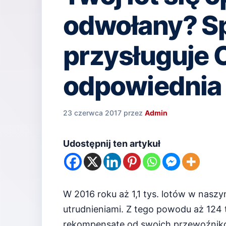
odwołany? S
przysługuje 
odpowiednia
23 czerwca 2017
przez
Admin
Udostępnij ten artykuł
W 2016 roku aż 1,1 tys. lotów w naszy
utrudnieniami. Z tego powodu aż 124 
rekompensatę od swoich przewoźnik