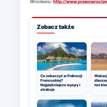
Wrocławiu:
http://www.prawowroclaw
Zobacz także
Co zobaczyć w Polinezji
Wakacje
Francuskiej?
dlacze
Najpiękniejsze wyspy i
ten ki
atrakcje