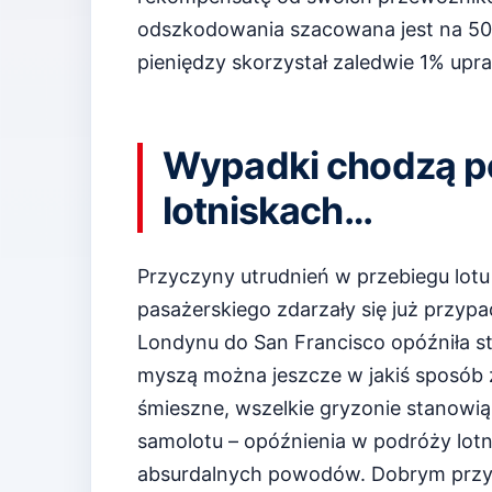
odszkodowania szacowana jest na 50 
pieniędzy skorzystał zaledwie 1% upr
Wypadki chodzą po
lotniskach…
Przyczyny utrudnień w przebiegu lotu 
pasażerskiego zdarzały się już przyp
Londynu do San Francisco opóźniła sta
myszą można jeszcze w jakiś sposób
śmieszne, wszelkie gryzonie stanowią r
samolotu – opóźnienia w podróży lot
absurdalnych powodów. Dobrym przykł