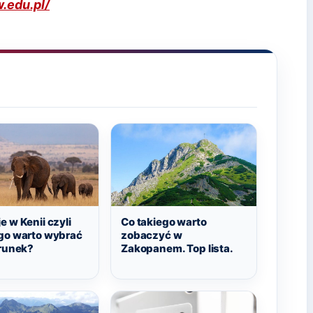
.edu.pl/
 w Kenii czyli
Co takiego warto
go warto wybrać
zobaczyć w
erunek?
Zakopanem. Top lista.