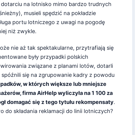
dotarciu na lotnisko mimo bardzo trudnych
ieżny), musieli spędzić na pokładzie
uga portu lotniczego z uwagi na pogodę
ej niż zwykle.
że nie aż tak spektakularne, przytrafiają się
entowane były przypadki polskich
irowania związane z planami lotów, dotarli
ub spóźnili się na zgrupowanie kadry z powodu
ypadków, w których większe lub mniejsze
żerów, firma AirHelp wyliczyła na 1 100 za
mógł domagać się z tego tytułu rekompensaty
.
 do składania reklamacji do linii lotniczych?