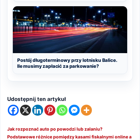
Postój długoterminowy przy lotnisku Balice.
Ile musimy zapłacić za parkowanie?
Udostępnij ten artykuł
Jak rozpoznać auto po powodzi lub zalaniu?
Podstawowe różnice pomiędzy kasami fiskalnymi online a