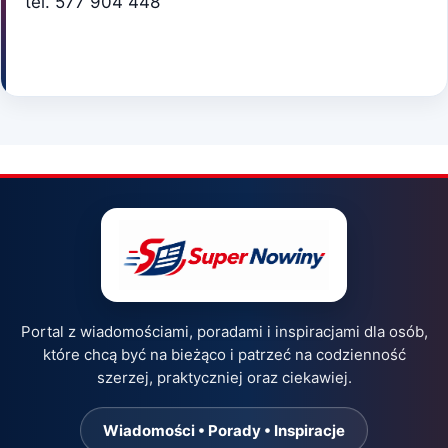
tel. 577 904 448
Portal z wiadomościami, poradami i inspiracjami dla osób,
które chcą być na bieżąco i patrzeć na codzienność
szerzej, praktyczniej oraz ciekawiej.
Wiadomości • Porady • Inspiracje