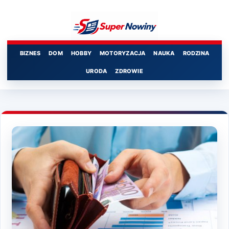
Przejdź
do
treści
BIZNES
DOM
HOBBY
MOTORYZACJA
NAUKA
RODZINA
URODA
ZDROWIE