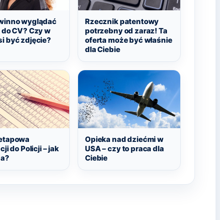
winno wyglądać
Rzecznik patentowy
e do CV? Czy w
potrzebny od zaraz! Ta
i być zdjęcie?
oferta może być właśnie
dla Ciebie
etapowa
Opieka nad dziećmi w
ji do Policji – jak
USA – czy to praca dla
da?
Ciebie