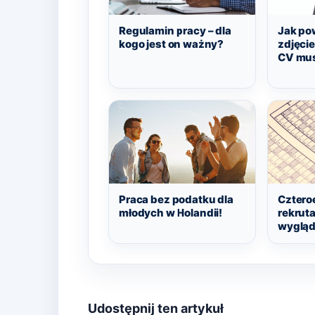
Regulamin pracy – dla
Jak po
kogo jest on ważny?
zdjęci
CV mus
Praca bez podatku dla
Cztero
młodych w Holandii!
rekrutac
wyglą
Udostępnij ten artykuł