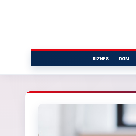
Przejdź
do
treści
BIZNES
DOM