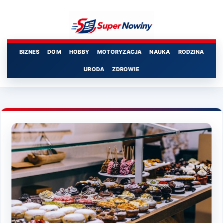
Przejdź
do
treści
BIZNES
DOM
HOBBY
MOTORYZACJA
NAUKA
RODZINA
URODA
ZDROWIE